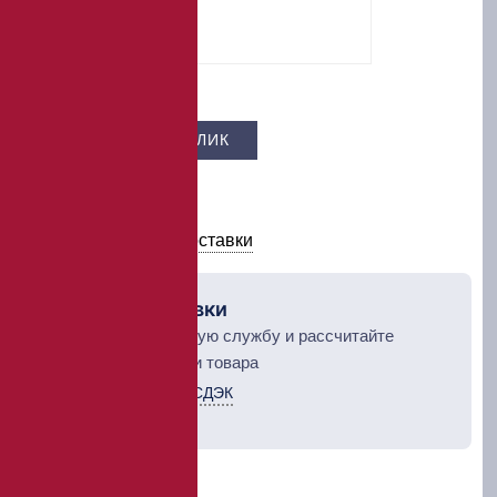
Цена –
870 ₽
КУПИТЬ В 1 КЛИК
В КОРЗИНУ
Условия оплаты и доставки
Рассчет доставки
Выберите курьерскую службу и рассчитайте
стоимость доставки товара
Курьерская служба СДЭК
ТК Деловые линии