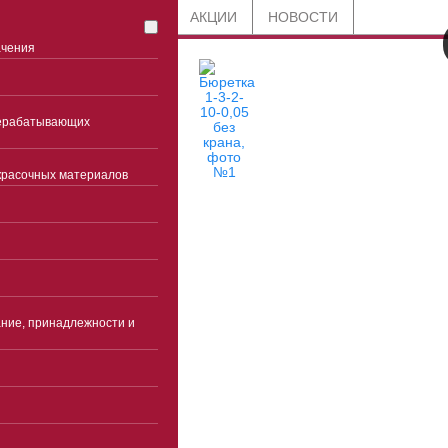
СТАТЬИ
БЛОГ
АКЦИИ
НОВОСТИ
ачения
рерабатывающих
красочных материалов
8 800 201-91-89
по всей России
+7 (863) 285-45-85
Ростов-на-Дону
ние, принадлежности и
Часы работы
Пн-чт 9:00-18:00(без
перерыва)