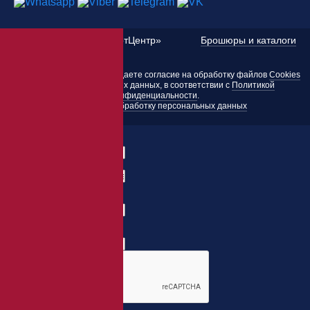
©
2010 — 2026 «ЭкспертЦентр»
Брошюры и каталоги
Пользуясь этим сайтом, вы даете согласие на обработку файлов
Cookies
и других персональных данных, в соответствии с
Политикой
конфиденциальности
.
Согласие на обработку персональных данных
Заказать товар
ФИО:
Заказ:
E-mail:
*
Телефон:
*
*