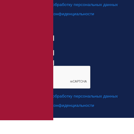
Я даю свое согласие на
обработку персональных данных
.
*
Я согласен с
политикой конфиденциальности
.
Отправить
Заказ обратного звонка
Имя Отчество:
Номер телефона:
с кодом города
Когда позвонить?
*
Я даю свое согласие на
обработку персональных данных
.
*
Я согласен с
политикой конфиденциальности
.
Отправить заявку