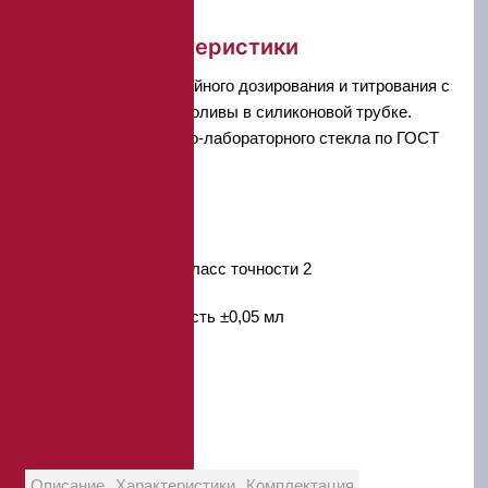
Краткие характеристики
Разработана для серийного дозирования и титрования с
помощью стеклянной оливы в силиконовой трубке.
Изготовлена из химико-лабораторного стекла по ГОСТ
21400-75.
ГОСТ 29251-91
Тип 1, исполнение 3, класс точности 2
Допустимая погрешность ±0,05 мл
Объем 10
Цена деления 0,05 мл
Описание
Характеристики
Комплектация