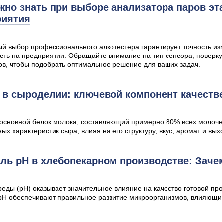
жно знать при выборе анализатора паров эт
риятия
й выбор профессионального алкотестера гарантирует точность из
сть на предприятии. Обращайте внимание на тип сенсора, поверку
ов, чтобы подобрать оптимальное решение для ваших задач.
 в сыроделии: ключевой компонент качеств
основной белок молока, составляющий примерно 80% всех молочны
ых характеристик сыра, влияя на его структуру, вкус, аромат и вых
ль pH в хлебопекарном производстве: Зачем
реды (pH) оказывает значительное влияние на качество готовой п
pH обеспечивают правильное развитие микроорганизмов, влияющих