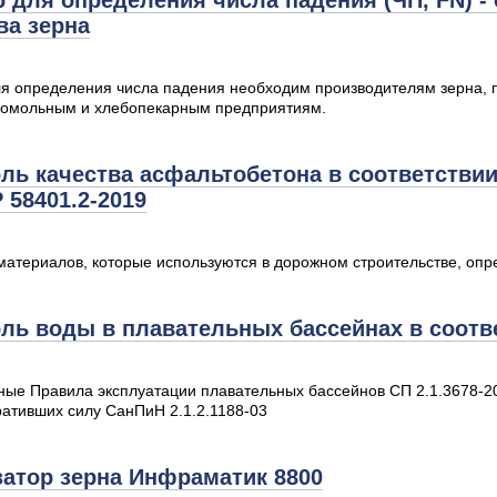
 для определения числа падения (ЧП, FN) -
ва зерна
я определения числа падения необходим производителям зерна,
комольным и хлебопекарным предприятиям.
ль качества асфальтобетона в соответствии
 58401.2-2019
материалов, которые используются в дорожном строительстве, опр
ль воды в плавательных бассейнах в соотве
ые Правила эксплуатации плавательных бассейнов СП 2.1.3678-20 
ративших силу СанПиН 2.1.2.1188-03
атор зерна Инфраматик 8800