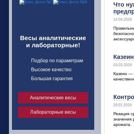
Что ну
предп
14.04.2026
Правильны
безопасно
Весы аналитические
аксессуар
и лабораторные!
Казеин
Подбор по параметрам
03.03.2026
Высокое качество
Казеин — 
Большая гарантия
качественн
Контро
Аналитические весы
29.01.2026
Лабораторные весы
Реакция с
значения 
аромата.