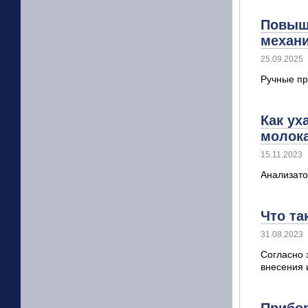
Повыше
механи
25.09.2025
Ручные пр
Как ух
молок
15.11.2023
Анализато
Что та
31.08.2023
Согласно 
внесения 