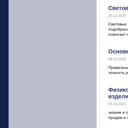
Светов
05.12.2025
Световые 
подобранн
помогает 
Основ
08.10.2025
Правильны
точность 
Физико
издел
03.10.2025
знание и 
продаж и 