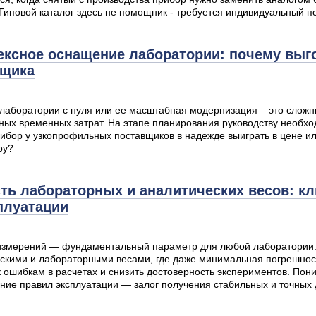
Типовой каталог здесь не помощник - требуется индивидуальный п
ксное оснащение лаборатории: почему выго
вщика
лаборатории с нуля или ее масштабная модернизация – это слож
ных временных затрат. На этапе планирования руководству необхо
ибор у узкопрофильных поставщиков в надежде выиграть в цене и
ру?
ть лабораторных и аналитических весов: 
плуатации
измерений — фундаментальный параметр для любой лаборатории. 
скими и лабораторными весами, где даже минимальная погрешност
к ошибкам в расчетах и снизить достоверность экспериментов. По
ние правил эксплуатации — залог получения стабильных и точных