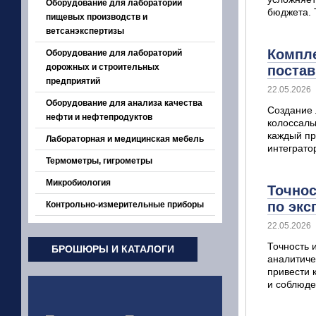
Оборудование для лабораторий
бюджета. 
пищевых производств и
ветсанэкспертизы
Компле
Оборудование для лабораторий
дорожных и строительных
поста
предприятий
22.05.2026
Оборудование для анализа качества
Создание 
нефти и нефтепродуктов
колоссаль
каждый пр
Лабораторная и медицинская мебель
интеграто
Термометры, гигрометры
Микробиология
Точнос
по экс
Контрольно-измерительные приборы
22.05.2026
Точность 
БРОШЮРЫ И КАТАЛОГИ
аналитиче
привести 
и соблюде