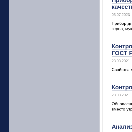
Прибор
качест
03.07.2023
Прибор дл
зерна, му
Контро
ГОСТ Р
23.03.2021
Свойства 
Контро
23.03.2021
Обновленн
вместо ут
Анализ