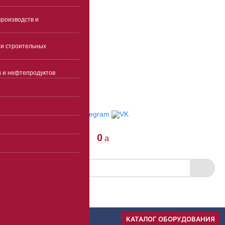
Пятница 9:00-17:00(без
перерыва)
роизводств и
Суббота, воскресенье -
выходные
и строительных
info@ekspertcentre.ru
E-mail
и и нефтепродуктов
Пункты выдачи
Отследить заказ
0
a
Скачать прайс
Меню
КАТАЛОГ ОБОРУДОВАНИЯ