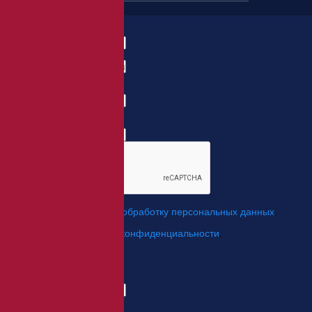
Заказать товар
ФИО:
Заказ:
E-mail:
*
Телефон:
*
*
Я даю свое согласие на
обработку персональных данных
.
*
Я согласен с
политикой конфиденциальности
.
Отправить
Заказ обратного звонка
Имя Отчество:
Номер телефона: