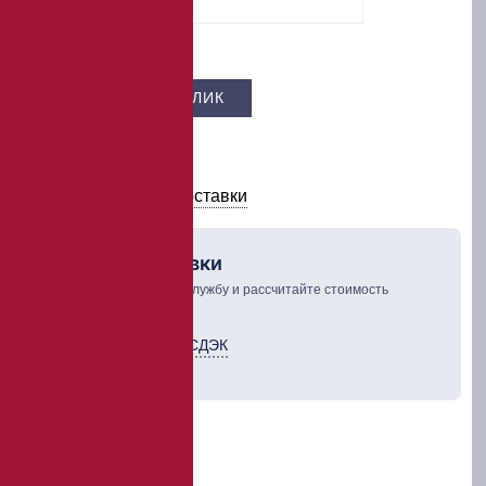
Цена –
9 300 ₽
КУПИТЬ В 1 КЛИК
В КОРЗИНУ
Условия оплаты и доставки
Рассчет доставки
Выберите курьерскую службу и рассчитайте стоимость
доставки товара
Курьерская служба СДЭК
ТК Деловые линии