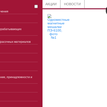
СТАТЬИ
БЛОГ
АКЦИИ
НОВОСТИ
ачения
рерабатывающих
красочных материалов
8 800 201-91-89
по всей России
+7 (863) 285-45-85
Ростов-на-Дону
ние, принадлежности и
Часы работы
Пн-чт 9:00-18:00(без
перерыва)