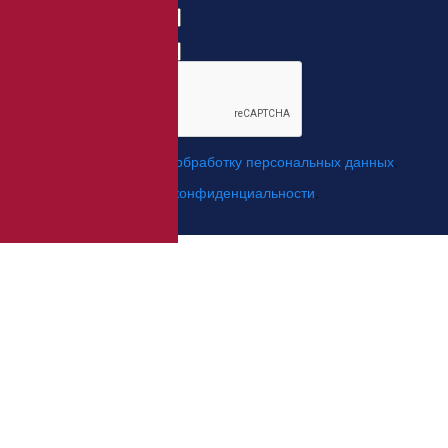
с кодом города
Когда позвонить?
*
Я даю свое согласие на
обработку персональных данных
.
*
Я согласен с
политикой конфиденциальности
.
Отправить заявку