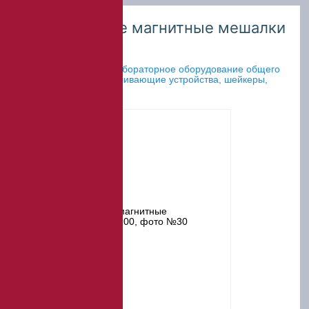
Одноместные магнитные мешалки
ПЭ-6100
Главная
»
Каталог
»
Лабораторное оборудование общего
назначения
»
Перемешивающие устройства, шейкеры,
встряхиватели