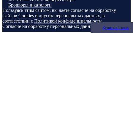
Брошюры и каталоги
Пользуясь этим сайтом, вы даете согласие на обработку
файлов
Cookies
и других персональных данных, в
соответствии с
Политикой конфиденциальности
.
Согласие на обработку персональных данных
Купить в 1 клик
Купить в 1 клик
Купить в 1 клик