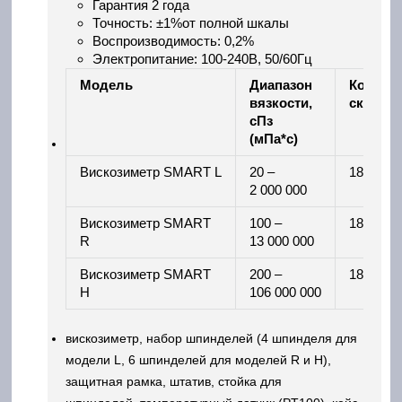
Гарантия 2 года
Точность: ±1%от полной шкалы
Воспроизводимость: 0,2%
Электропитание: 100-240В, 50/60Гц
Модель
Диапазон
Количе
вязкости,
скорост
сПз
(мПа*с)
Вискозиметр SMART L
20 –
18
2 000 000
Вискозиметр SMART
100 –
18
R
13 000 000
Вискозиметр SMART
200 –
18
H
106 000 000
вискозиметр, набор шпинделей (4 шпинделя для
модели L, 6 шпинделей для моделей R и H),
защитная рамка, штатив, стойка для