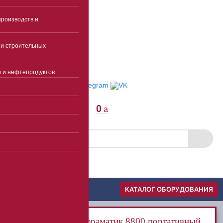
Суббота, воскресенье -
выходные
роизводств и
info@ekspertcentre.ru
E-mail
и строительных
Пункты выдачи
Отследить заказ
и и нефтепродуктов
0
a
Скачать прайс
Меню
КАТАЛОГ ОБОРУДОВАНИЯ
Инфраматик 8800 портативный