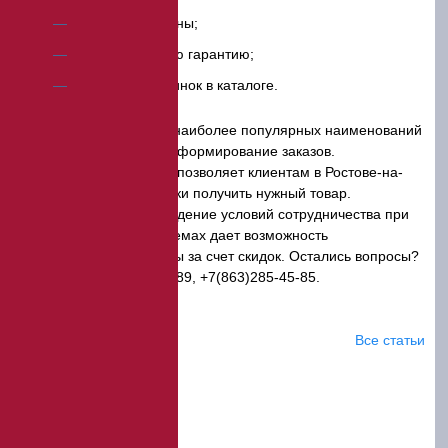
Заводские цены;
Официальную гарантию;
Наличие новинок в каталоге.
Складской резерв наиболее популярных наименований
обеспечивает быстрое формирование заказов.
Оперативная доставка позволяет клиентам в Ростове-на-
Дону в кратчайшие сроки получить нужный товар.
Индивидуальное обсуждение условий сотрудничества при
закупке в больших объемах дает возможность
дополнительной выгоды за счет скидок. Остались вопросы?
Звоните: 8-800-201-91-89, +7(863)285-45-85.
Статьи
Все статьи
Плотномер почвы