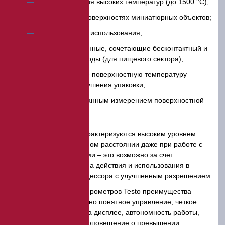
для измерения высоких температур (до 1500 °C);
замеров на поверхностях миниатюрных объектов;
для бытового использования;
комбинированные, сочетающие бесконтактный и
проникающий методы (для пищевого сектора);
сканирующие поверхностную температуру
продуктов без нарушения упаковки;
с интегрированным измерением поверхностной
влажности и пр.
Многие модели характеризуются высоким уровнем
точности на значительном расстоянии даже при работе с
движущимися объектами – это возможно за счет
увеличенного диапазона действия и использования в
устройстве нового процессора с улучшенным разрешением.
Общие для всех пирометров Testo преимущества –
компактность, интуитивно понятное управление, четкое
отображение данных на дисплее, автономность работы,
звуковое и оптическое оповещение о превышении