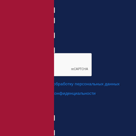
Заказать товар
ФИО:
Заказ:
E-mail:
*
Телефон:
*
*
Я даю свое согласие на
обработку персональных данных
.
*
Я согласен с
политикой конфиденциальности
.
Отправить
Заказ обратного звонка
Имя Отчество:
Номер телефона:
с кодом города