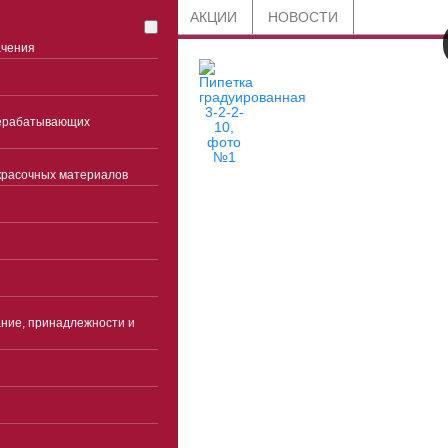
СТАТЬИ
БЛОГ
АКЦИИ
НОВОСТИ
ачения
рерабатывающих
красочных материалов
8 800 201-91-89
по всей России
+7 (863) 285-45-85
Ростов-на-Дону
ние, принадлежности и
Часы работы
Пн-чт 9:00-18:00(без
перерыва)
Пятница 9:00-17:00(без