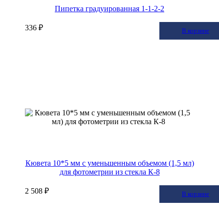
Пипетка градуированная 1-1-2-2
336 ₽
В корзину
В корзине
Кювета 10*5 мм с уменьшенным объемом (1,5 мл)
для фотометрии из стекла К-8
2 508 ₽
В корзину
В корзине