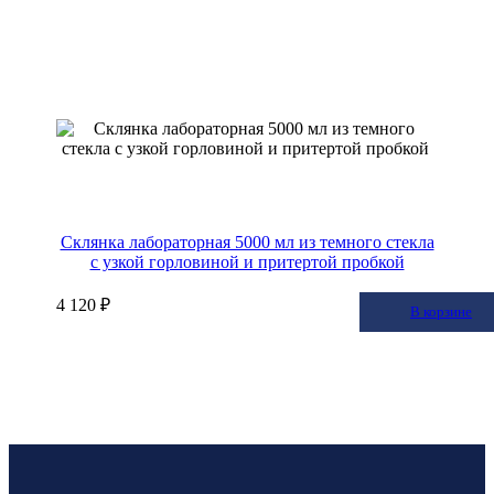
Склянка лабораторная 5000 мл из темного стекла
с узкой горловиной и притертой пробкой
4 120 ₽
В корзину
В корзине