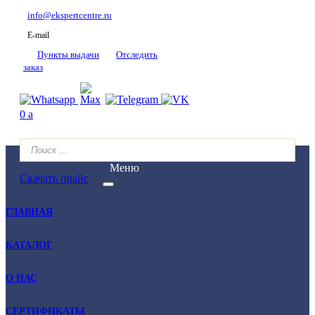
info@ekspertcentre.ru
E-mail
Пункты выдачи
Отследить
заказ
0
a
Меню
Скачать прайс
ГЛАВНАЯ
КАТАЛОГ
О НАС
СЕРТИФИКАТЫ