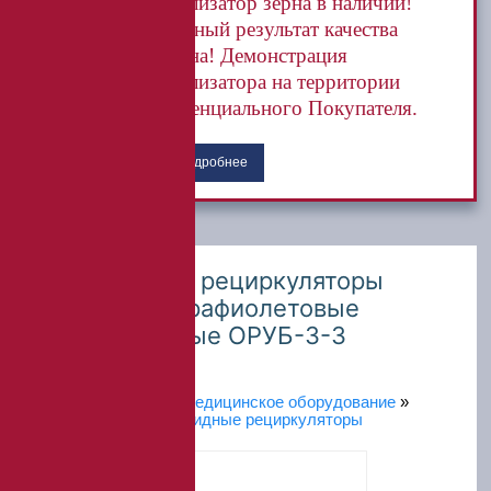
анализатор зерна в наличии!
Точный результат качества
зерна! Демонстрация
анализатора на территории
потенциального Покупателя.
Подробнее
Облучатели – рециркуляторы
воздуха ультрафиолетовые
бактерицидные ОРУБ-3-3
(Дезар-3)
Главная
»
Каталог
»
Медицинское оборудование
»
Облучатели бактерицидные рециркуляторы