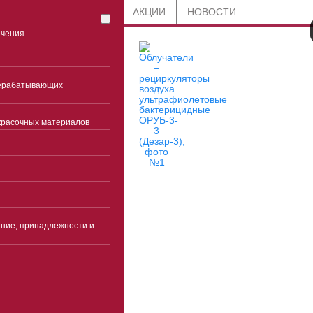
СТАТЬИ
БЛОГ
АКЦИИ
НОВОСТИ
ачения
рерабатывающих
красочных материалов
8 800 201-91-89
по всей России
ние, принадлежности и
+7 (863) 285-45-85
Ростов-на-Дону