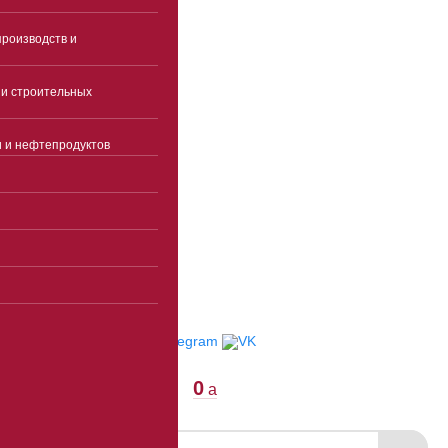
роизводств и
Часы работы
Пн-чт 9:00-18:00(без
и строительных
перерыва)
Пятница 9:00-17:00(без
и и нефтепродуктов
перерыва)
Суббота, воскресенье -
выходные
info@ekspertcentre.ru
E-mail
Пункты выдачи
Отследить заказ
0
a