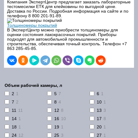
Компания ЭкспертЦентр предлагает заказать лабораторные
тестомесилки ЕТК для клейковины по выгодной цене.
Доставка по России. Подробная информация на сайте и по
телефону 8 800 201-91-89.
Толщиномеры покрытий
В ЭкспертЦентр можно приобрести толщиномеры для
оценки состояния лакокрасочных покрытий. Приборы
подходят для автомобильной промышленности и
строительства, обеспечивая точный контроль. Телефон +7
863 285-45-85.
Объем рабочей камеры, л
2
1
5
7
6
1
7
2
8
4
10
1
11
11
12
8
13
3
14
1
16
10
17
8
18
1
19
1
20
1
24
12
25
3
27
1