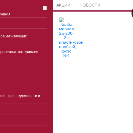
СТАТЬИ
БЛОГ
АКЦИИ
НОВОСТИ
ачения
рерабатывающих
красочных материалов
8 800 201-91-89
по всей России
+7 (863) 285-45-85
ние, принадлежности и
Ростов-на-Дону
Часы работы
Пн-чт 9:00-18:00(без