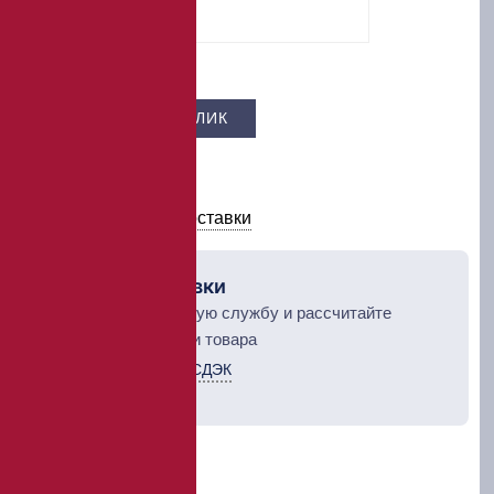
Цена –
619 ₽
КУПИТЬ В 1 КЛИК
В КОРЗИНУ
Условия оплаты и доставки
Рассчет доставки
Выберите курьерскую службу и рассчитайте
стоимость доставки товара
Курьерская служба СДЭК
ТК Деловые линии