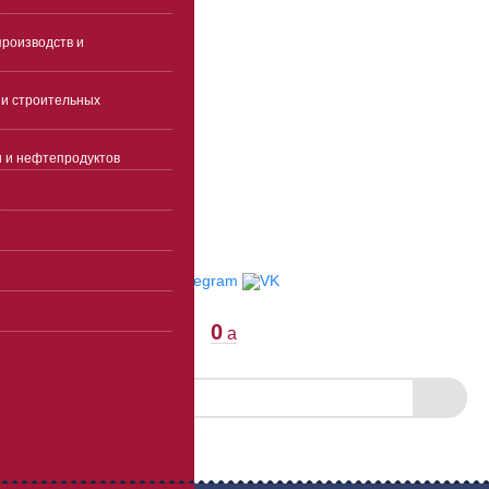
перерыва)
Пятница 9:00-17:00(без
роизводств и
перерыва)
Суббота, воскресенье -
и строительных
выходные
info@ekspertcentre.ru
и и нефтепродуктов
E-mail
Пункты выдачи
Отследить заказ
0
a
Скачать прайс