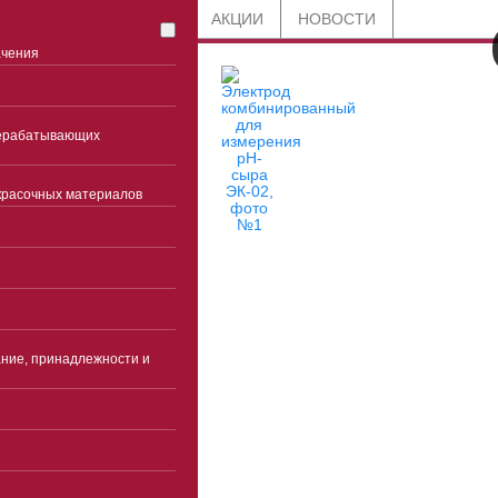
СТАТЬИ
БЛОГ
АКЦИИ
НОВОСТИ
ачения
рерабатывающих
красочных материалов
8 800 201-91-89
по всей России
+7 (863) 285-45-85
ние, принадлежности и
Ростов-на-Дону
Часы работы