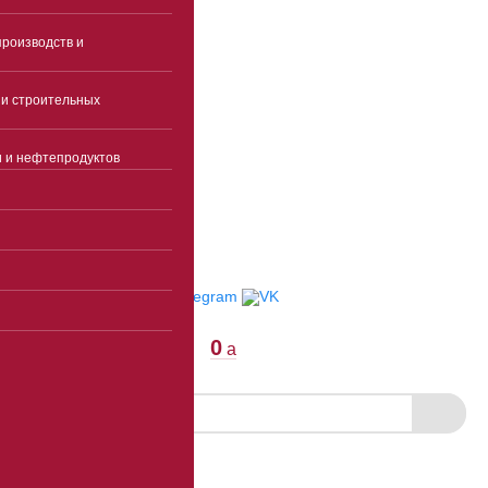
Пн-чт 9:00-18:00(без
перерыва)
роизводств и
Пятница 9:00-17:00(без
перерыва)
и строительных
Суббота, воскресенье -
выходные
и и нефтепродуктов
info@ekspertcentre.ru
E-mail
Пункты выдачи
Отследить заказ
0
a
Скачать прайс