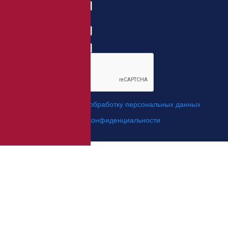
Номер телефона:
с кодом города
Когда позвонить?
*
Я даю свое согласие на
обработку персональных данных
.
*
Я согласен с
политикой конфиденциальности
.
Отправить заявку