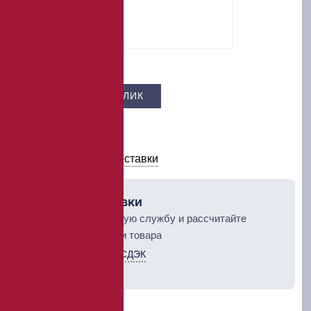
Цена –
25 630 ₽
КУПИТЬ В 1 КЛИК
В КОРЗИНУ
Условия оплаты и доставки
Рассчет доставки
Выберите курьерскую службу и рассчитайте
стоимость доставки товара
Курьерская служба СДЭК
ТК Деловые линии