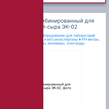
Электрод комбинированный для
измерения рН-сыра ЭК-02
Главная
»
Каталог
»
Оборудование для лабораторий
пищевых производств и ветсанэкспертизы
»
РН-метры,
нитратомеры,солемеры, иономеры, электроды