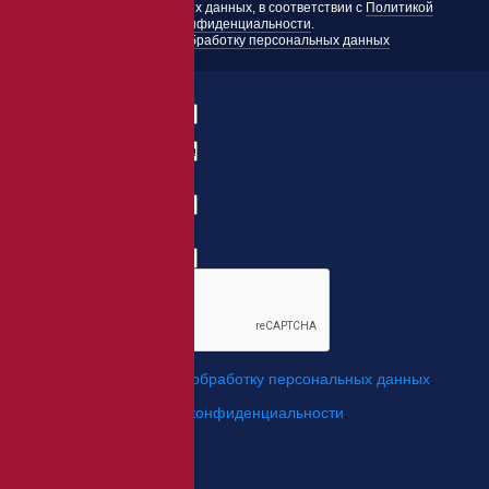
и других персональных данных, в соответствии с
Политикой
конфиденциальности
.
Согласие на обработку персональных данных
Заказать товар
ФИО:
Заказ:
E-mail:
*
Телефон:
*
*
Я даю свое согласие на
обработку персональных данных
.
*
Я согласен с
политикой конфиденциальности
.
Отправить
Заказ обратного звонка
Имя Отчество: