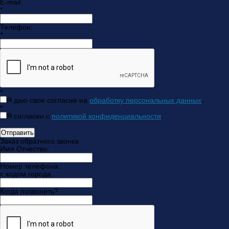
E-mail:
*
Телефон:
*
*
Я даю свое согласие на
обработку персональных данных
.
*
Я согласен с
политикой конфиденциальности
.
Отправить
Заказ обратного звонка
Имя Отчество:
Номер телефона:
с кодом города
Когда позвонить?