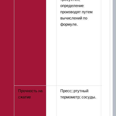
определение
показ
производят путем
испол
вычислений по
данны
формуле.
получ
резул
прове
плотн
число
значе
водоп
посре
расче
вычис
Прочность на
Пресс; ртутный
Сущно
сжатие
термометр; сосуды.
своди
расче
котор
оказы