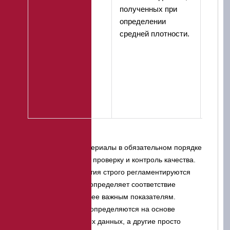
полученных при
плотн
определении
образ
средней плотности.
из по
средн
плотн
пере
образ
лабор
услов
Строительные материалы в обязательном порядке
должны проходить проверку и контроль качества.
Данные мероприятия строго регламентируются
ГОСТом, который определяет соответствие
материала наиболее важным показателям.
Некоторые из них определяются на основе
экспериментальных данных, а другие просто