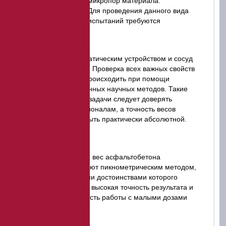
микропор материала.
Для проведения данного вида
испытаний требуются
специальные весы
с гидростатическим устройством и сосуд
для воды. Проверка всех важных свойств
должна происходить при помощи
утвержденных научных методов. Такие
сложные задачи следует доверять
профессионалам, а точность весов
должна быть практически абсолютной.
Удельный вес асфальтобетона
определяют пикнометрическим методом,
основными достоинствами которого
являются высокая точность результата и
возможность работы с малыми дозами
веществ.