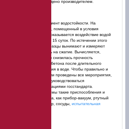
подтверждено производителем.
Коэффициент водостойкости. На
материал, помещенный в условия
вакуума, оказывается воздействие водой
в течение 15 суток. По истечении этого
срока образцы вынимают и измеряют
прочность на сжатие. Вычисляется,
насколько снизилась прочность
асфальтобетона после длительного
нахождения в воде. Чтобы правильно и
точно были проведены все мероприятия,
следует руководствоваться
рекомендациями госстандарта.
Необходимы такие приспособления и
устройства, как прибор-вакуум, ртутный
термометр, сосуды,
испытательная
машина