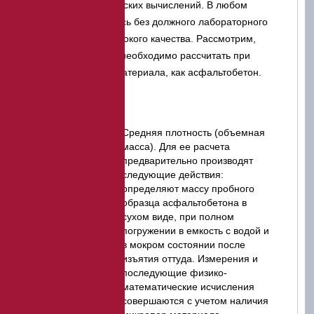
путем математических вычислений. В любом
случае, не обойтись без должного лабораторного
оборудования высокого качества. Рассмотрим,
какие показатели необходимо рассчитать при
проверке такого материала, как асфальтобетон.
Средняя плотность (объемная
масса). Для ее расчета
предварительно производят
следующие действия:
определяют массу пробного
образца асфальтобетона в
сухом виде, при полном
погружении в емкость с водой и
в мокром состоянии после
изъятия оттуда. Измерения и
последующие физико-
математические исчисления
совершаются с учетом наличия