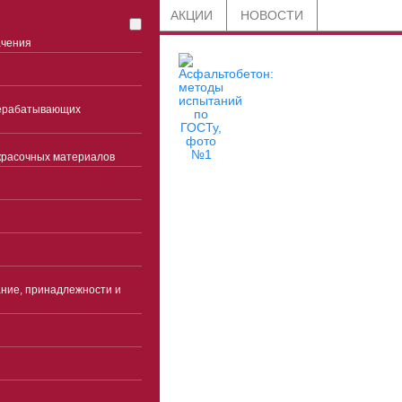
СТАТЬИ
БЛОГ
АКЦИИ
НОВОСТИ
ачения
рерабатывающих
красочных материалов
8 800 201-91-89
по всей России
+7 (863) 285-45-85
Ростов-на-Дону
ние, принадлежности и
Часы работы
Пн-чт 9:00-18:00(без
перерыва)