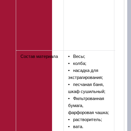
суток.
После
обра
извле
воды 
прочн
сжати
Состав материала
• Весы;
Мето
• колба;
заклю
• насадка для
опред
экстрагирования;
соста
• песчаная баня,
асфал
шкаф сушильный;
точно
• Фильтрованная
минер
бумага,
части
фарфоровая чашка;
Изгот
• растворитель;
патро
• вата.
поме