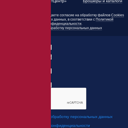
©
2010 — 2026 «ЭкспертЦентр»
Брошюры и каталоги
Пользуясь этим сайтом, вы даете согласие на обработку файлов
Cookies
и других персональных данных, в соответствии с
Политикой
конфиденциальности
.
Согласие на обработку персональных данных
Заказать товар
ФИО:
Заказ:
E-mail:
*
Телефон:
*
*
Я даю свое согласие на
обработку персональных данных
.
*
Я согласен с
политикой конфиденциальности
.