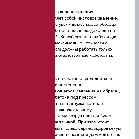
Показатель водонасыщения
представляет собой числовое значение,
на которое увеличилась масса образца
асфальтобетона после воздействия на
него водой. Во избежание ошибок и для
гарантии максимальной точности с
материалом должны работать только
опытные и ответственные лаборанты.
Прочность на сжатие определяется в
результате постепенно
увеличивающегося давления на образец
асфальтобетона под прессом.
Максимальная нагрузка, которая
приводит к окончательному
механическому разрушению, и будет
искомой величиной. При этом стоит
использовать только сертифицированную
технику, качество которой документально