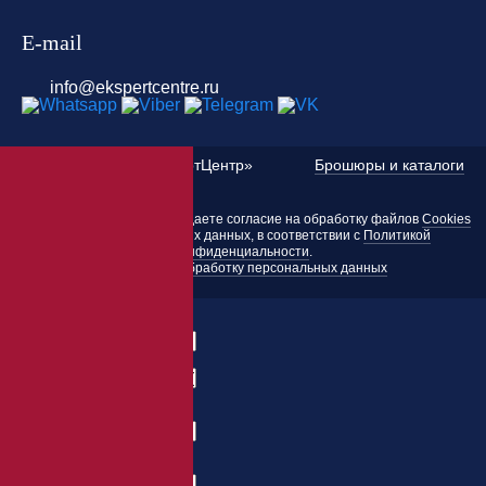
E-mail
info@ekspertcentre.ru
©
2010 — 2026 «ЭкспертЦентр»
Брошюры и каталоги
Пользуясь этим сайтом, вы даете согласие на обработку файлов
Cookies
и других персональных данных, в соответствии с
Политикой
конфиденциальности
.
Согласие на обработку персональных данных
Заказать товар
ФИО:
Заказ:
E-mail:
*
Телефон:
*