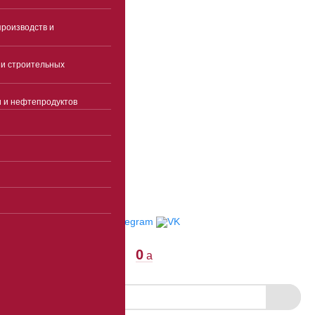
Часы работы
роизводств и
Пн-чт 9:00-18:00(без
перерыва)
и строительных
Пятница 9:00-17:00(без
перерыва)
Суббота, воскресенье -
и и нефтепродуктов
выходные
info@ekspertcentre.ru
E-mail
Пункты выдачи
Отследить заказ
0
a