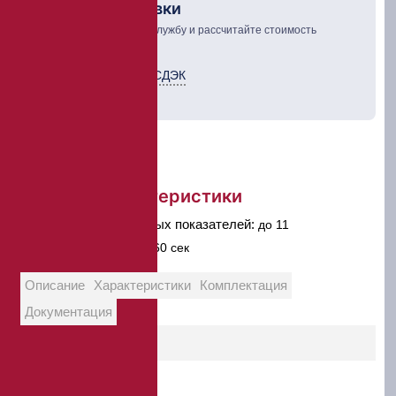
Рассчет доставки
Выберите курьерскую службу и рассчитайте стоимость
доставки товара
Курьерская служба СДЭК
ТК Деловые линии
Краткие характеристики
Количество измеряемых показателей:
до 11
Время измерения:
50-60 сек
Описание
Характеристики
Комплектация
Документация