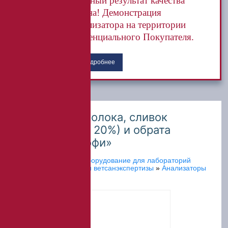
Точный результат качества
зерна! Демонстрация
анализатора на территории
потенциального Покупателя.
Подробнее
Анализатор молока, сливок
(жирность до 20%) и обрата
«Эксперт Профи»
Главная
»
Каталог
»
Оборудование для лабораторий
пищевых производств и ветсанэкспертизы
»
Анализаторы
качества молока