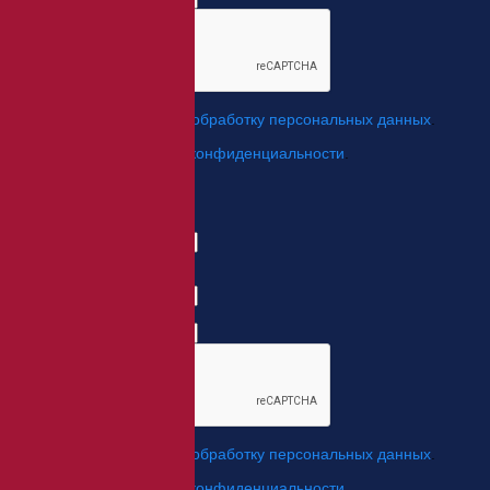
*
Я даю свое согласие на
обработку персональных данных
.
*
Я согласен с
политикой конфиденциальности
.
Отправить
Заказ обратного звонка
Имя Отчество:
Номер телефона:
с кодом города
Когда позвонить?
*
Я даю свое согласие на
обработку персональных данных
.
*
Я согласен с
политикой конфиденциальности
.