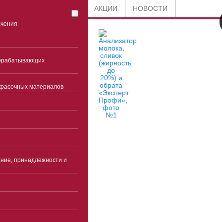
СТАТЬИ
БЛОГ
АКЦИИ
НОВОСТИ
ачения
рерабатывающих
красочных материалов
8 800 201-91-89
по всей России
ние, принадлежности и
+7 (863) 285-45-85
Ростов-на-Дону