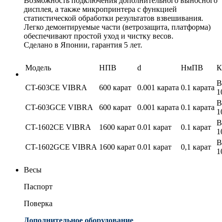
Возможность подключения дополнительного выносного
дисплея, а также микропринтера с функцией
статистической обработки результатов взвешивания.
Легко демонтируемые части (ветрозащита, платформа)
обеспечивают простой уход и чистку весов.
Сделано в Японии, гарантия 5 лет.
Модель
НПВ
d
НмПВ
К
В
CT-603CE VIBRA
600 карат
0.001 карата
0.1 карата
1
В
CT-603GCE VIBRA
600 карат
0.001 карата
0.1 карата
1
В
CT-1602CE VIBRA
1600 карат
0.01 карат
0.1 карат
1
В
CT-1602GCE VIBRA
1600 карат
0.01 карат
0,1 карат
1
Весы
Паспорт
Поверка
Дополнительное оборудование