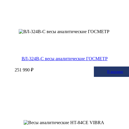
ВЛ-324В-С весы аналитические ГОСМЕТР
251 990 ₽
В корзину
В корзине