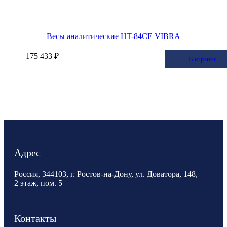
Весы аналитические HT-84CE VIBRA
175 433 ₽
В корзину
В корзине
Адрес
Россия, 344103, г. Ростов-на-Дону, ул. Доватора, 148,
2 этаж, пом. 5
Контакты