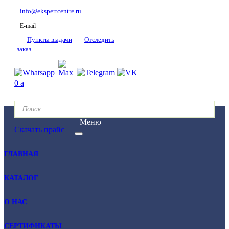
info@ekspertcentre.ru
E-mail
Пункты выдачи
Отследить
заказ
0
a
Меню
Скачать прайс
ГЛАВНАЯ
КАТАЛОГ
О НАС
СЕРТИФИКАТЫ