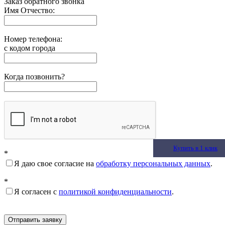
Заказ обратного звонка
Имя Отчество:
Номер телефона:
с кодом города
Когда позвонить?
Купить в 1 клик
Купить в 1 клик
Купить в 1 клик
*
Я даю свое согласие на
обработку персональных данных
.
*
Я согласен с
политикой конфиденциальности
.
Отправить заявку